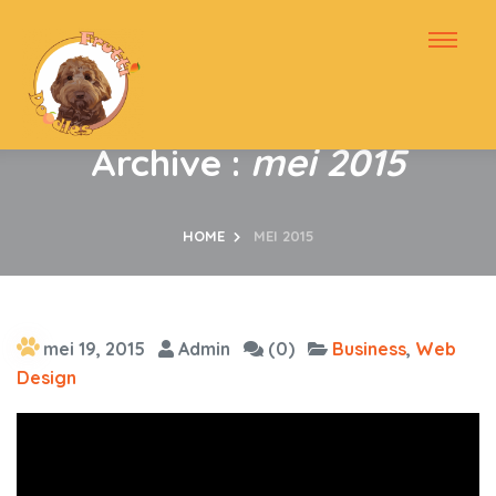
Archive :
mei 2015
HOME
MEI 2015
mei 19, 2015
Admin
(0)
Business
,
Web
Design