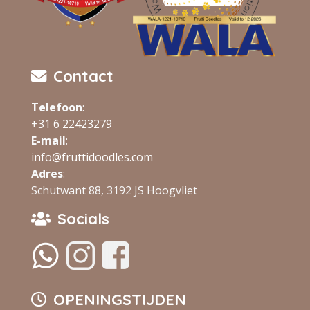
Contact
Telefoon
:
+31 6 22423279
E-mail
:
info@fruttidoodles.com
Adres
:
Schutwant 88, 3192 JS Hoogvliet
Socials
‏‏‎ ‎
‏‏‎ ‎
OPENINGSTIJDEN